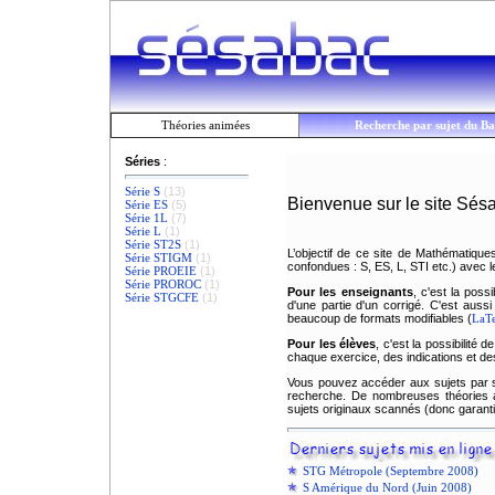
Théories animées
Recherche par sujet du Ba
Séries
:
Série S
(13)
Bienvenue sur le site Sés
Série ES
(5)
Série 1L
(7)
Série L
(1)
Série ST2S
(1)
L’objectif de ce site de Mathématique
Série STIGM
(1)
confondues : S, ES, L, STI etc.) avec 
Série PROEIE
(1)
Série PROROC
(1)
Pour les enseignants
, c'est la poss
Série STGCFE
(1)
d'une partie d'un corrigé. C'est auss
beaucoup de formats modifiables (
LaT
Pour les élèves
, c'est la possibilité
chaque exercice, des indications et de
Vous pouvez accéder aux sujets par sé
recherche. De nombreuses théories 
sujets originaux scannés (donc garant
STG Métropole (Septembre 2008)
S Amérique du Nord (Juin 2008)